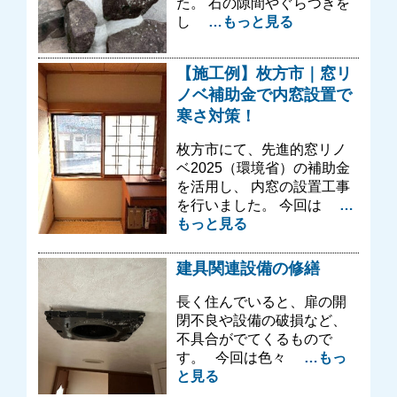
た。 石の隙間やぐらつきを
し
…もっと見る
【施工例】枚方市｜窓リ
ノベ補助金で内窓設置で
寒さ対策！
枚方市にて、先進的窓リノ
ベ2025（環境省）の補助金
を活用し、 内窓の設置工事
を行いました。 今回は
…
もっと見る
建具関連設備の修繕
長く住んでいると、扉の開
閉不良や設備の破損など、
不具合がでてくるもので
す。 今回は色々
…もっ
と見る